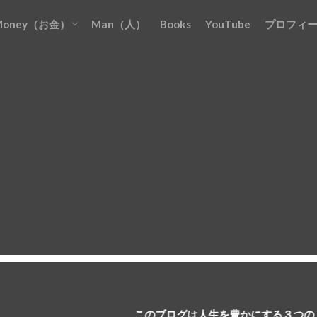
Money（お金）
Man（人）
Books
YouTube
プロフィ
お金を『貯める』
お金を『増やす』
お金を『稼ぐ』
お金を『守る』
お金を『使う』
このブログは人生を豊かにする３つの『M』について