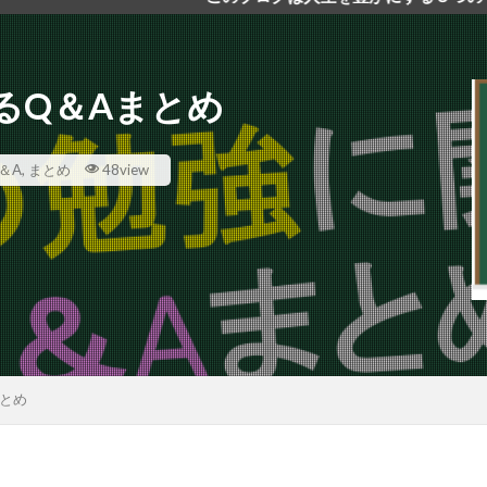
るQ＆Aまとめ
＆A
,
まとめ
48view
とめ