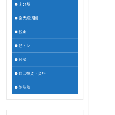
未分類
楽天経済圏
税金
筋トレ
経済
自己投資・資格
除脂肪