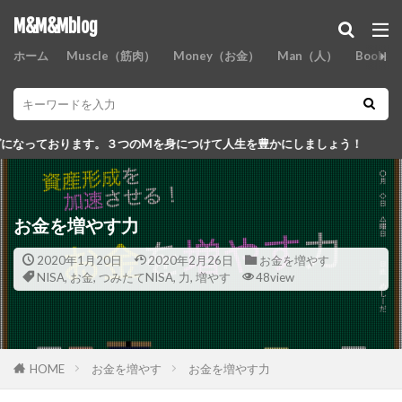
M&M&Mblog
ホーム
Muscle（筋肉）
Money（お金）
Man（人）
Books
３つのMを身につけて人生を豊かにしましょう！
お金を増やす力
2020年1月20日
2020年2月26日
お金を増やす
NISA
,
お金
,
つみたてNISA
,
力
,
増やす
48view
HOME
お金を増やす
お金を増やす力