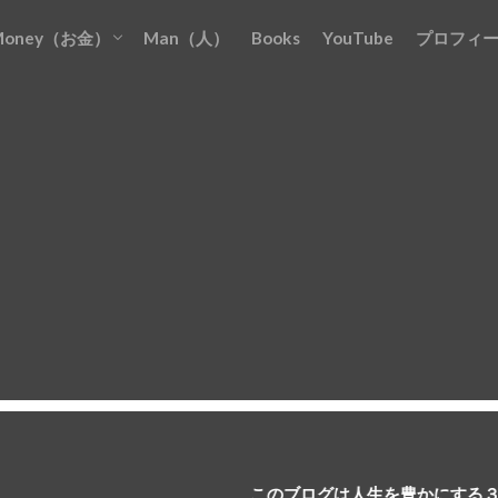
Money（お金）
Man（人）
Books
YouTube
プロフィ
お金を『貯める』
お金を『増やす』
お金を『稼ぐ』
お金を『守る』
お金を『使う』
このブログは人生を豊かにする３つの『M』につ