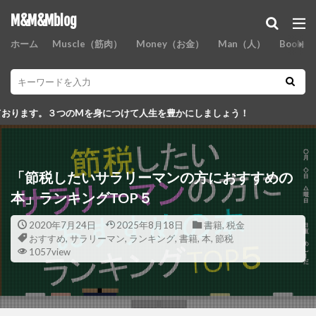
M&M&Mblog
ホーム
Muscle（筋肉）
Money（お金）
Man（人）
Books
身につけて人生を豊かにしましょう！
「節税したいサラリーマンの方におすすめの
本」ランキングTOP５
2020年7月24日
2025年8月18日
書籍
,
税金
おすすめ
,
サラリーマン
,
ランキング
,
書籍
,
本
,
節税
1057view