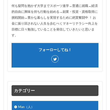
何も疑問を抱かず大学までスポーツ進学→普通に就職→経済
的自由に興味を持ち行動を始める→副業・投資・資格取得に
挑戦開始→豊かな暮らしを実現するために絶賛奮闘中 ！ お
金に振り回されない人生を歩むべくマネーリテラシー向上を
目標に日々勉強していることを発信していきたいと思いま
す。
フォーローしてね！
カテゴリー
Man（人）