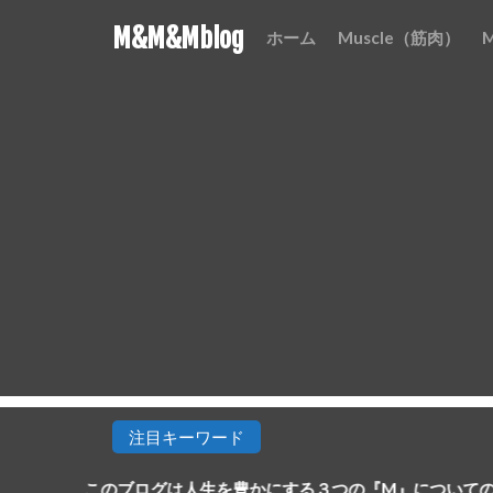
M&M&Mblog
ホーム
Muscle（筋肉）
注目キーワード
ブログは人生を豊かにする３つの『M』についての知識などをまと