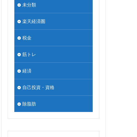
未分類
楽天経済圏
税金
筋トレ
経済
自己投資・資格
除脂肪