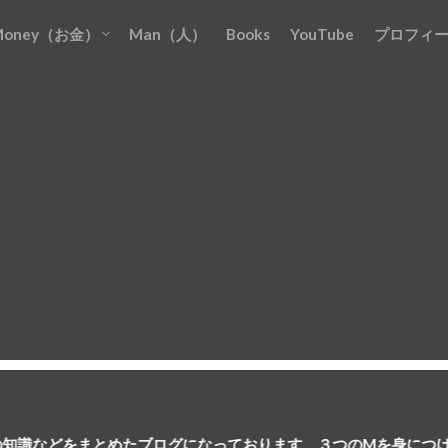
Money（お金）
Man（人）
Books
YouTube
プロフィ
お金を『貯める』
お金を『増やす』
お金を『稼ぐ』
お金を『守る』
お金を『使う』
めたブログになっております。３つのMを身につけて人生を豊かに