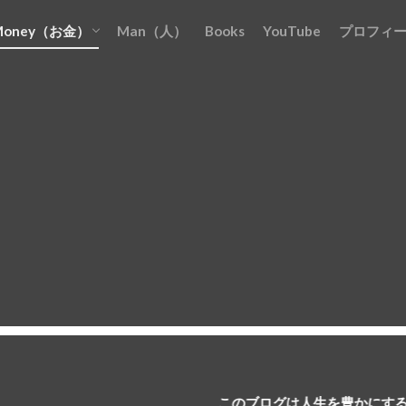
Money（お金）
Man（人）
Books
YouTube
プロフィ
お金を『貯める』
お金を『増やす』
お金を『稼ぐ』
お金を『守る』
お金を『使う』
このブログは人生を豊かにする３つの『M』に