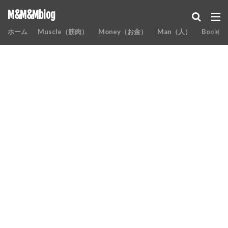
M&M&Mblog
ホーム
Muscle（筋肉）
Money（お金）
Man（人）
Books