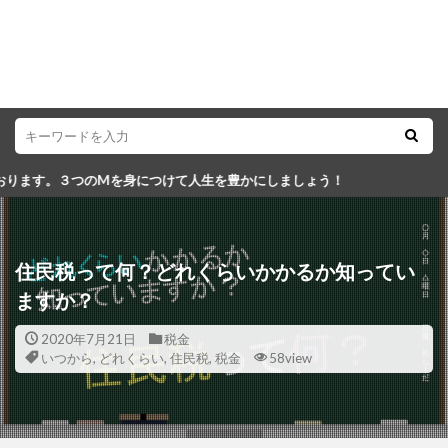
につけて人生を豊かにしましょう！
住民税って何？どれくらいかかるか知ってい
ますか？
2020年7月21日
税金
いつから
,
どれくらい
,
住民税
,
税金
58view