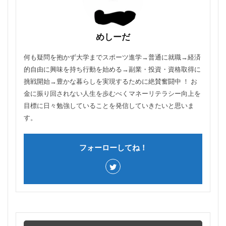
めしーだ
何も疑問を抱かず大学までスポーツ進学→普通に就職→経済
的自由に興味を持ち行動を始める→副業・投資・資格取得に
挑戦開始→豊かな暮らしを実現するために絶賛奮闘中 ！ お
金に振り回されない人生を歩むべくマネーリテラシー向上を
目標に日々勉強していることを発信していきたいと思いま
す。
フォーローしてね！