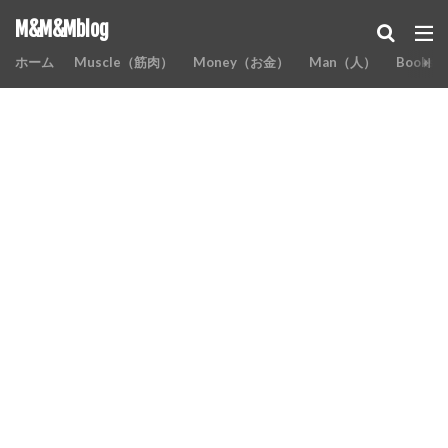
M&M&Mblog
ホーム
Muscle（筋肉）
Money（お金）
Man（人）
Books