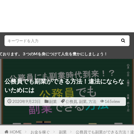
身につけて人生を豊かにしましょう！
公務員でも副業ができる方法！違法にならな
いためには
2020年9月23日
副業
公務員
,
副業
,
方法
165view
HOME
お金を稼ぐ
副業
公務員でも副業ができる方法！違