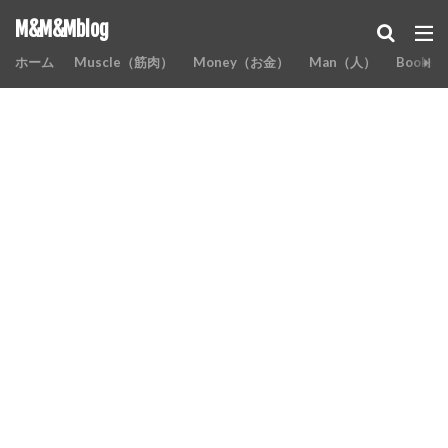
M&M&Mblog
ホーム
Muscle（筋肉）
Money（お金）
Man（人）
Books