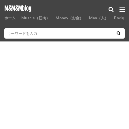
M&M&Mblog
ホーム
Muscle（筋肉）
Money（お金）
Man（人）
Books