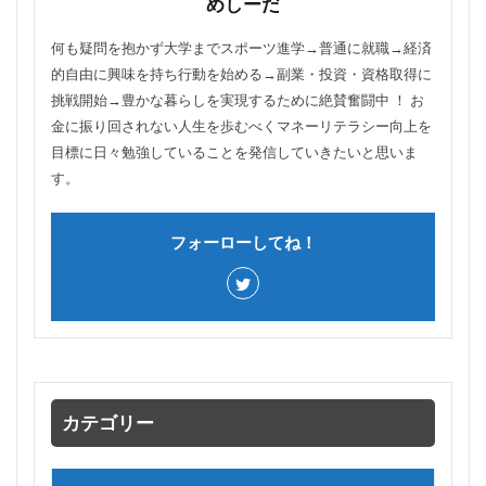
めしーだ
何も疑問を抱かず大学までスポーツ進学→普通に就職→経済
的自由に興味を持ち行動を始める→副業・投資・資格取得に
挑戦開始→豊かな暮らしを実現するために絶賛奮闘中 ！ お
金に振り回されない人生を歩むべくマネーリテラシー向上を
目標に日々勉強していることを発信していきたいと思いま
す。
フォーローしてね！
カテゴリー