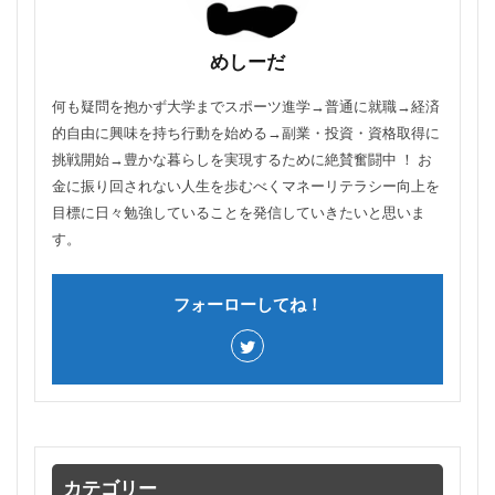
めしーだ
何も疑問を抱かず大学までスポーツ進学→普通に就職→経済
的自由に興味を持ち行動を始める→副業・投資・資格取得に
挑戦開始→豊かな暮らしを実現するために絶賛奮闘中 ！ お
金に振り回されない人生を歩むべくマネーリテラシー向上を
目標に日々勉強していることを発信していきたいと思いま
す。
フォーローしてね！
カテゴリー