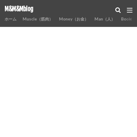
M&M&Mblog
ホーム
Muscle（筋肉）
Money（お金）
Man（人）
Books