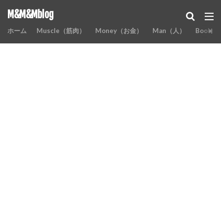
M&M&Mblog
ホーム
Muscle（筋肉）
Money（お金）
Man（人）
Books