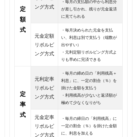
・毎月の支払額の中から利息分
ング方式
定
が差し引かれ、残りが元金返済
に充てられる
額
式
・毎月決められた元金を支払
元金定額
い、利息は別で支払う（端数が
リボルビ
出やすい）
・元利定額リボルビング方式よ
ング方式
りも早めに完済できる
・毎月の締め日の「利用残高＋
元利定率
利息」に、一定の割合（％）を
リボルビ
掛けた金額を支払う
定
・
利用残高が少ないと返済額が
ング方式
極めて少なくなりがち
率
式
元金定率
・毎月の締日の「利用残高」に
リボルビ
一定の割合（％）を掛けた金額
に、利息を加える
ング方式