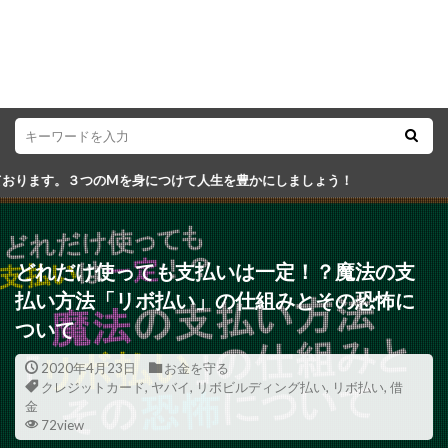
つけて人生を豊かにしましょう！
どれだけ使っても支払いは一定！？魔法の支
払い方法「リボ払い」の仕組みとその恐怖に
ついて
2020年4月23日
お金を守る
クレジットカード
,
ヤバイ
,
リボビルディング払い
,
リボ払い
,
借
金
72view