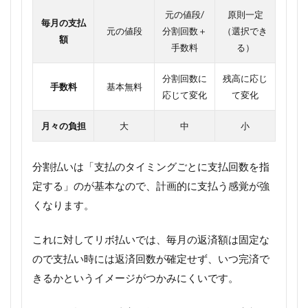
元の値段/
原則一定
毎月の支払
元の値段
分割回数＋
（選択でき
額
手数料
る）
分割回数に
残高に応じ
手数料
基本無料
応じて変化
て変化
月々の負担
大
中
小
分割払いは「支払のタイミングごとに支払回数を指
定する」のが基本なので、計画的に支払う感覚が強
くなります。
これに対してリボ払いでは、毎月の返済額は固定な
ので支払い時には返済回数が確定せず、
いつ完済で
きるかというイメージがつかみにくい
です。