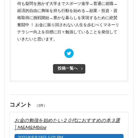
何も疑問を抱かず大学までスポーツ進学→普通に就職→
経済的自由に興味を持ち行動を始める→副業・投資・資
格取得に挑戦開始→豊かな暮らしを実現するために絶賛
奮闘中 ！ お金に振り回されない人生を歩むべくマネーリ
テラシー向上を目標に日々勉強していることを発信して
いきたいと思います。
投稿一覧へ
コメント
（1件）
お金の勉強を始めたい２０代におすすめの本３選
│M&M&Mblog
2025年8月18日 5:01 PM