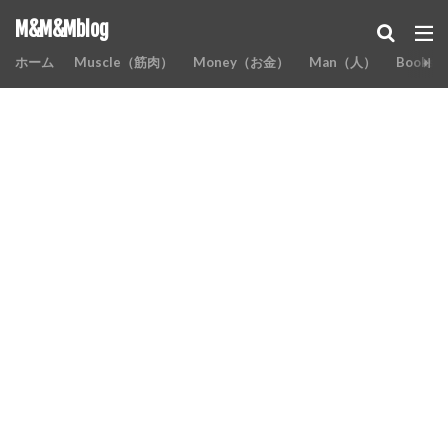
M&M&Mblog
ホーム
Muscle（筋肉）
Money（お金）
Man（人）
Books