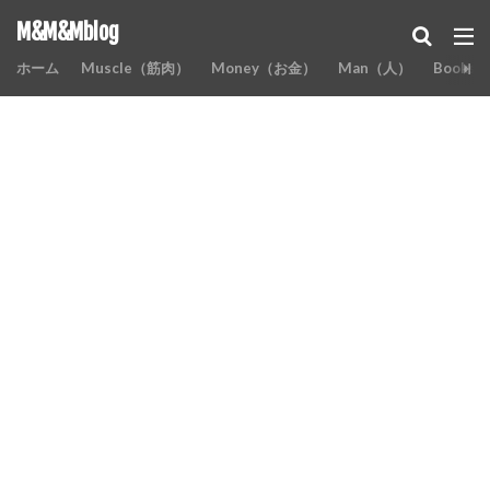
M&M&Mblog
ホーム
Muscle（筋肉）
Money（お金）
Man（人）
Books