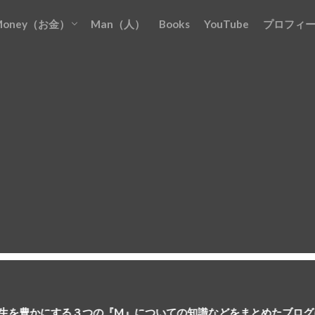
Money（お金）
Man（人）
Books
YouTube
プロフィ
お金を『貯める』
お金を『増やす』
お金を『稼ぐ』
お金を『守る』
お金を『使う』
る３つの『M』についての知識などをまとめたブログになっており