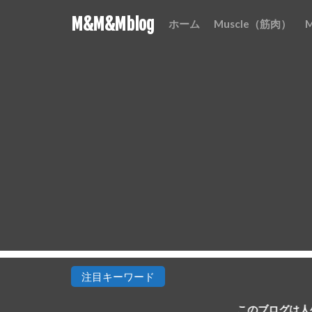
M&M&Mblog
ホーム
Muscle（筋肉）
注目キーワード
このブログは人生を豊かにす