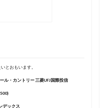
たいとおもいます。
式(オール・カントリー 三菱UFJ国際投信
500)
式インデックス