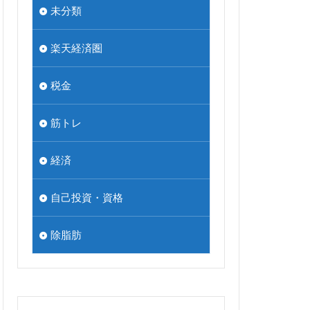
未分類
楽天経済圏
税金
筋トレ
経済
自己投資・資格
除脂肪