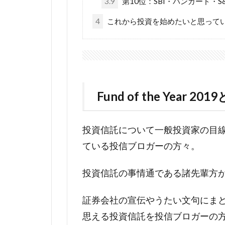
3.9
第10位：SBI・バンガード・S
4
これから投資を始めたいと思って
Fund of the Year 201
投資信託について一般投資家の目
ている投信ブロガーの方々。
投資信託の事情通である諸先輩方
証券会社の宣伝やうたい文句にま
思える投資信託を投信ブロガーの