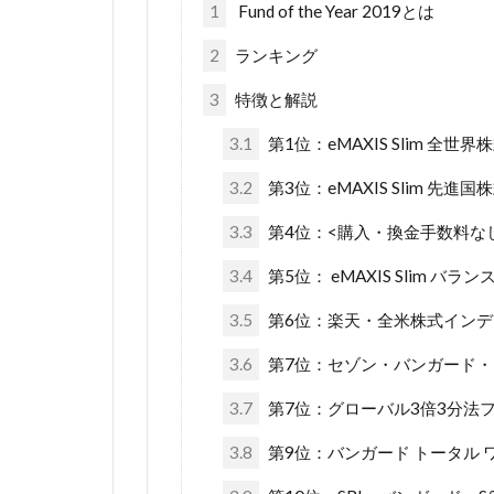
1
Fund of the Year 2019とは
2
ランキング
3
特徴と解説
3.1
第1位：eMAXIS Slim 全
3.2
第3位：eMAXIS Slim 先
3.3
第4位：<購入・換金手数料な
3.4
第5位： eMAXIS Slim バラ
3.5
第6位：楽天・全米株式イン
3.6
第7位：セゾン・バンガード
3.7
第7位：グローバル3倍3分法フ
3.8
第9位：バンガード トータル ワ