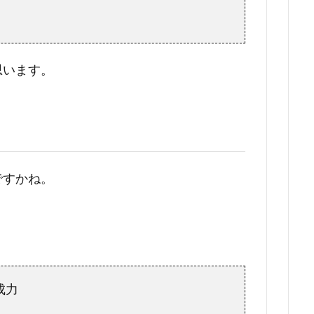
思います。
ですかね。
成力