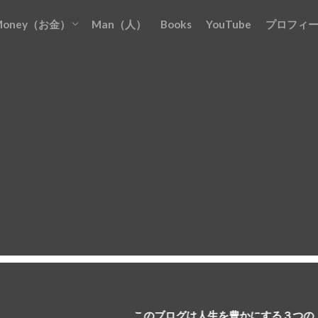
Money（お金）
Man（人）
Books
YouTube
プロフィ
お金を『貯める』
お金を『増やす』
お金を『稼ぐ』
お金を『守る』
お金を『使う』
このブログは人生を豊かにする３つの『M』について