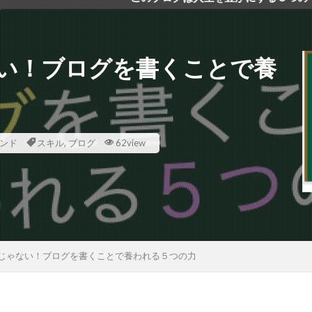
い！ブログを書くことで養
ンド
スキル
,
ブログ
62view
じゃない！ブログを書くことで養われる５つの力