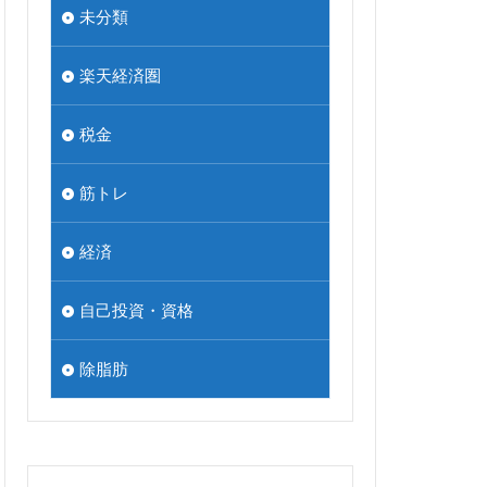
未分類
楽天経済圏
税金
筋トレ
経済
自己投資・資格
除脂肪