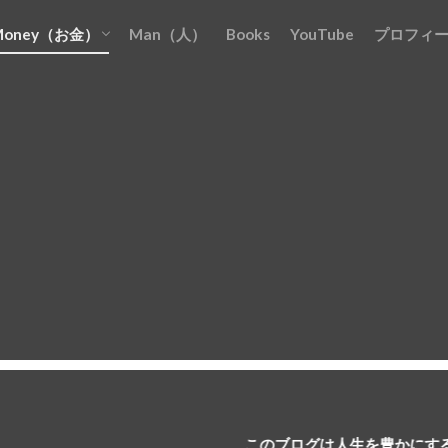
Money（お金）
Man（人）
Books
YouTube
プロフィ
お金を『貯める』
お金を『増やす』
お金を『稼ぐ』
お金を『守る』
お金を『使う』
このブログは人生を豊かにする３つの『M』